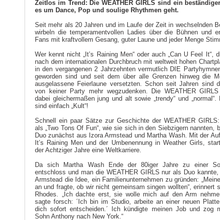
Zeitlos im Trend: Die WEATHER GIRLS sind ein beständiger
es um Dance, Pop und soulige Rhythmen geht.
Seit mehr als 20 Jahren und im Laufe der Zeit in wechselnden 
wirbeln die temperamentvollen Ladies über die Bühnen und er
Fans mit kraftvollem Gesang, guter Laune und jeder Menge Sti
Wer kennt nicht „It’s Raining Men“ oder auch „Can U Feel It“, di
nach dem internationalen Durchbruch mit weltweit hohen Chartpl
in den vergangenen 2 Jahrzehnten vermutlich DIE Partyhymne
geworden sind und seit dem über alle Grenzen hinweg die M
ausgelassene Feierlaune versetzten. Schon seit Jahren sind d
von keiner Party mehr wegzudenken. Die WEATHER GIRLS 
dabei gleichermaßen jung und alt sowie „trendy“ und „normal“.
sind einfach „Kult“!
Schnell ein paar Sätze zur Geschichte der WEATHER GIRLS:
als „Two Tons Of Fun“, wie sie sich in den Siebzigern nannten, 
Duo zunächst aus Izora Armstead und Martha Wash. Mit der A
It’s Raining Men und der Umbenennung in Weather Girls, star
der Achtziger Jahre eine Weltkarriere.
Da sich Martha Wash Ende der 80iger Jahre zu einer Sol
entschloss und man die WEATHER GIRLS nur als Duo kannte, h
Armstead die Idee, ein Familienunternehmen zu gründen: „Meine 
an und fragte, ob wir nicht gemeinsam singen wollten“, erinnert 
Rhodes. „Ich dachte erst, sie wolle mich auf den Arm nehme
sagte forsch: ´Ich bin im Studio, arbeite an einer neuen Platt
dich sofort entscheiden.´ Ich kündigte meinen Job und zog 
Sohn Anthony nach New York.“