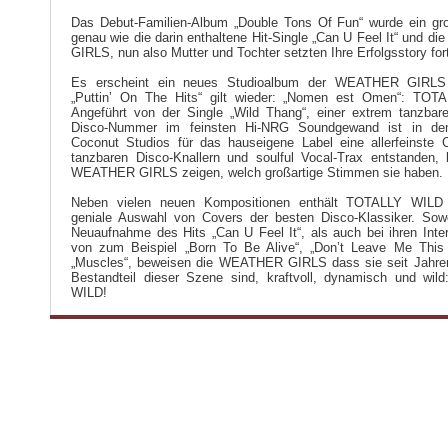
Das Debut-Familien-Album „Double Tons Of Fun“ wurde ein gro
genau wie die darin enthaltene Hit-Single „Can U Feel It“ und 
GIRLS, nun also Mutter und Tochter setzten Ihre Erfolgsstory for
Es erscheint ein neues Studioalbum der WEATHER GIRLS
„Puttin’ On The Hits“ gilt wieder: „Nomen est Omen“: TOT
Angeführt von der Single „Wild Thang“, einer extrem tanzba
Disco-Nummer im feinsten Hi-NRG Soundgewand ist in de
Coconut Studios für das hauseigene Label eine allerfeinste 
tanzbaren Disco-Knallern und soulful Vocal-Trax entstanden, 
WEATHER GIRLS zeigen, welch großartige Stimmen sie haben.
Neben vielen neuen Kompositionen enthält TOTALLY WILD
geniale Auswahl von Covers der besten Disco-Klassiker. Sow
Neuaufnahme des Hits „Can U Feel It“, als auch bei ihren Inter
von zum Beispiel „Born To Be Alive“, „Don’t Leave Me This
„Muscles“, beweisen die WEATHER GIRLS dass sie seit Jahren
Bestandteil dieser Szene sind, kraftvoll, dynamisch und wi
WILD!